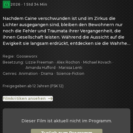
2026
·
1 Std 34 Min
Nachdem Caine verschwunden ist und im Zirkus die 
Lichter ausgegangen sind, bleiben den Bewohnern nur 
noch die Fehler und Traumata ihrer Vergangenheit, die 
ihnen Gesellschaft leisten. Während die Aussicht auf die 
Ewigkeit sie langsam erdrückt, entdecken sie die Wahrheit 
über den Digitalen Zirkus und seine Geschichte. Werden 
sie sich mit dem abfinden, was sie ans Licht bringen, oder 
Regie
:
Gooseworx
werden sie… die andere Wahl treffen?
Besetzung
:
Lizzie Freeman
·
Alex Rochon
·
Michael Kovach
·
Amanda Hufford
·
Marissa Lenti
Genres
:
Animation
·
Drama
·
Science-Fiction
Freigegeben ab 12 Jahren (FSK 12)
Filmkritiken ansehen
Dieser Film ist aktuell nicht im Programm.