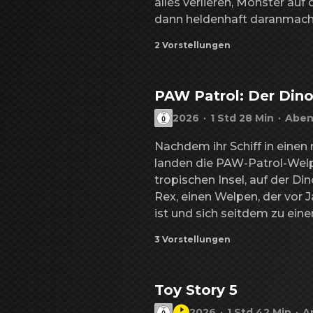
alles verlieren, Monster auf 
dann heldenhaft daranmache
dem Chaos zu retten, das si
2 Vorstellungen
PAW Patrol: Der Dino
2026
·
1 Std 28 Min
·
Aben
Nachdem ihr Schiff in einen 
landen die PAW-Patrol-Welp
tropischen Insel, auf der Dino
Rex, einen Welpen, der vor J
ist und sich seitdem zu ein
hat. Als Bürgermeister Besse
3 Vorstellungen
Patrol, rücksichtslos mit de
Ressourcen der Insel beginnt
den Ausbruch eines großen 
Toy Story 5
Welpen werden in eine Reihe
2026
·
1 Std 42 Min
·
A