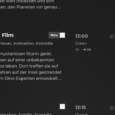
die Welt loslassen und sich 
n, den Planeten vor genau 
e selbst angerichtet haben.
 Film
Neu
13:00
teuer, Animation, Komödie
Green
2D
·
🔊 DE
mysteriösen Sturm gerät, 
en auf einer unbekannten 
s leben. Dort treffen sie auf 
Details zu Paw Patro
ahren auf der Insel gestrandet 
em Dino-Experten entwickelt 
rwisser, Erzrivale der PAW 
m Abbau der natürlichen 
, löst er damit unbeabsichtigt 
Vulkans aus. Die PAW-Patrol-
13:15
 von spannenden, riesigen 
nimation, Familie, Komödie
Purple