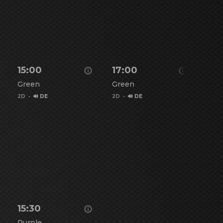
15:00
17:00
Green
Green
2D
·
🔊 DE
2D
·
🔊 DE
l - Der Dino-Film anzeigen
Details zu Paw Patrol - Der Dino-Film anzeigen
Details zu Paw Patrol - Der D
15:30
Purple