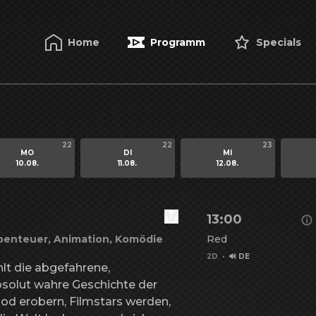
Home
Programm
Specials
22
22
23
MO
DI
MI
10.08.
11.08.
12.08.
13:00
benteuer, Animation, Komödie
Red
2D
·
🔊 DE
 die abgefahrene, 
bsolut wahre Geschichte der 
od erobern, Filmstars werden, 
Details zu Minions &