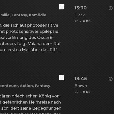
eränderung aus, die seine 
13:30
ls eine seltsame neue Art von 
milie, Fantasy, Komödie
Black
gsten Bedrohungen 
egenüberstand.
2D
·
🔊 DE
 die sich auf photosensitive 
 photosensitiver Epilepsie 
Realverfilmung des Oscar®-
Details zu Vaiana - a
teuers folgt Vaiana dem Ruf 
m ersten Mal über das Riff 
hinaus. Gemeinsam mit dem 
tt Maui begibt sie sich auf 
ber die Weiten des Meeres, um 
ichern.
13:45
benteuer, Action, Fantasy
Brown
2D
·
🔊 DE
ären griechischen König von 
d gefährlichen Heimreise nach 
 schildert seine Begegnungen 
Details zu Die Odyss