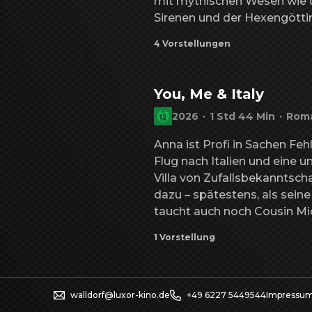
mit mythischen Wesen wie 
Sirenen und der Hexengöttin 
wieder mit seiner Frau P
4 Vorstellungen
You, Me & Italy
2026
·
1 Std 44 Min
·
Roma
Anna ist Profi in Sachen Fe
Flug nach Italien und eine u
Villa von Zufallsbekanntsch
dazu – spätestens, als seine
taucht auch noch Cousin Mic
dies die beste schlechte En
1 Vorstellung
walldorf@luxor-kino.de
+49 6227 5449544
Impressu