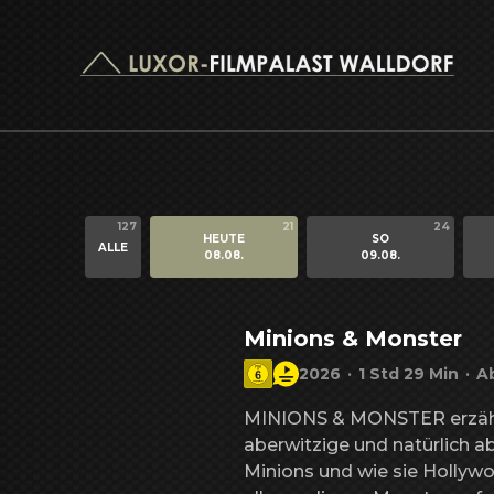
127
21
24
HEUTE
SO
ALLE
08.08.
09.08.
Minions & Monster
2026
·
1 Std 29 Min
·
A
MINIONS & MONSTER erzählt
aberwitzige und natürlich a
Minions und wie sie Hollywo