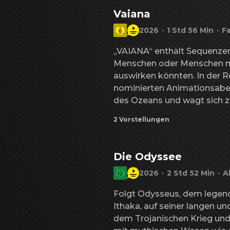
überraschende körperliche V
Vaiana
Existenz bedroht – gerade a
2026
·
1 Std 56 Min
·
Fa
Verbrechen eine der mächti
hervorbringt, denen er je g
„VAIANA“ enthält Sequenzen,
Menschen oder Menschen mit
auswirken könnten. In der 
nominierten Animationsaben
des Ozeans und wagt sich zu
ihrer Heimatinsel Motunui 
2 Vorstellungen
berühmt-berüchtigten Halbgo
eine abenteuerliche Reise ü
die Zukunft ihres Volkes zu s
Die Odyssee
2026
·
2 Std 52 Min
·
A
Folgt Odysseus, dem legend
Ithaka, auf seiner langen un
dem Trojanischen Krieg und