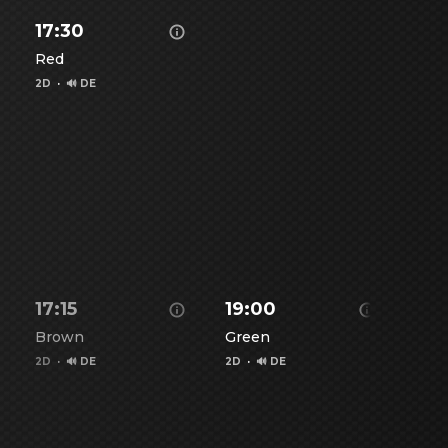
17:30
Red
2D
·
🔊 DE
nzeigen
Details zu Vaiana - anzeigen
17:15
19:00
20
Brown
Green
Red
2D
·
🔊 DE
2D
·
🔊 DE
2D
·
ee anzeigen
Details zu Die Odyssee anzeigen
Details zu Die Odyssee anzei
Detai