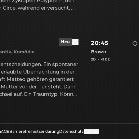
dem Zyklopen Polyphem, den 
Circe, während er versucht, 
enelope zusammenzukommen.
Neu
20:45
ntik, Komödie
Brown
2D
·
🔊 DE
hlentscheidungen. Ein spontaner 
nerlaubte Übernachtung in der 
aft Matteo gehören garantiert 
Details zu You, me & 
 Mutter vor der Tür steht. Dann 
hael auf. Ein Traumtyp! Könnte 
tscheidung ihres Lebens sein?
m
AGB
Barrierefreiheitserklärung
Datenschutz
Cookies