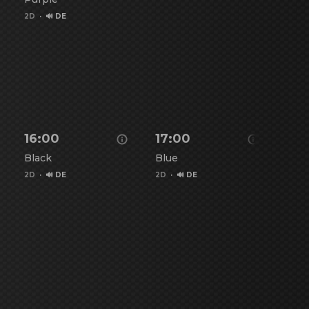
2D
·
🔊 DE
5 - anzeigen
Details zu Toy Story 5 - anzeigen
16:00
17:00
17:
Black
Blue
Purp
2D
·
🔊 DE
2D
·
🔊 DE
3
 - Brand New Day - anzeigen
Details zu Spiderman - Brand New Day - anzeigen
Details zu Spiderman - Brand
Detai