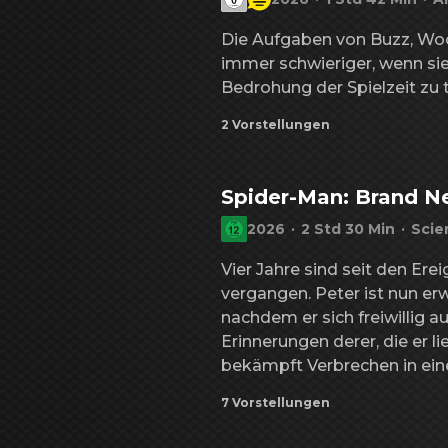
Dinosaurier-Rettungsaktionen
was sie je zuvor erlebt habe
Die Aufgaben von Buzz, Woo
aufhalten müssen, um die In
immer schwieriger, wenn sie
Bedrohung der Spielzeit zu
2 Vorstellungen
Spider-Man: Brand 
2026
·
2 Std 30 Min
·
Scie
Vier Jahre sind seit den Er
vergangen. Peter ist nun erwa
nachdem er sich freiwillig 
Erinnerungen derer, die er li
bekämpft Verbrechen in ein
seinen Namen nicht mehr ke
7 Vorstellungen
dem Schutz seiner Stadt: Spi
den steigenden Anforderunge