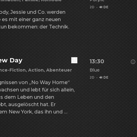
 verwickelt, größer als alles, 
n, während sie Besserwisser 
2D
·
🔊 DE
dy, Jessie und Co. werden 
sel zu schützen.
 es mit einer ganz neuen 
 tun bekommen: der Technik.
Details zu Toy Story 
New Day
13:30
nce-Fiction, Action, Abenteuer
Blue
2D
·
🔊 DE
eignissen von „No Way Home“ 
chsen und lebt für sich allein, 
aus dem Leben und den 
Details zu Spiderman
ebt, ausgelöscht hat. Er 
em New York, das ihn und 
nnt, und widmet sich ganz 
der-Man in Vollzeit. Doch mit 
n löst der Druck eine 