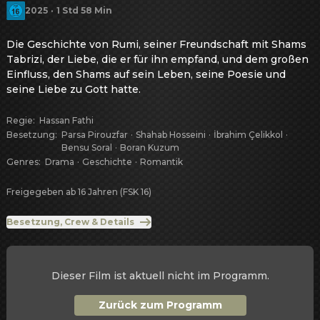
2025
·
1 Std 58 Min
Die Geschichte von Rumi, seiner Freundschaft mit Shams 
Tabrizi, der Liebe, die er für ihn empfand, und dem großen 
Einfluss, den Shams auf sein Leben, seine Poesie und 
seine Liebe zu Gott hatte.
Regie
:
Hassan Fathi
Besetzung
:
Parsa Pirouzfar
·
Shahab Hosseini
·
İbrahim Çelikkol
·
Bensu Soral
·
Boran Kuzum
Genres
:
Drama
·
Geschichte
·
Romantik
Freigegeben ab 16 Jahren (FSK 16)
Besetzung, Crew & Details
Dieser Film ist aktuell nicht im Programm.
Zurück zum Programm